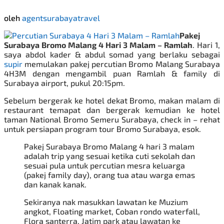
oleh
agentsurabayatravel
Pakej
Surabaya Bromo Malang 4 Hari 3 Malam
– Ramlah
. Hari 1,
saya abdol kader & abdul somad yang berlaku sebagai
supir
memulakan
pakej percutian Bromo
Malang Surabaya
4H3M
dengan mengambil puan Ramlah & family di
Surabaya airport, pukul 20:15pm.
Sebelum bergerak ke hotel dekat Bromo, makan malam di
restaurant temapat dan bergerak kemudian ke hotel
taman National Bromo Semeru Surabaya, check in
– rehat
untuk persiapan program
tour Bromo Surabaya, esok.
Pakej Surabaya Bromo Malang
4 hari 3 malam
adalah trip yang sesuai ketika cuti sekolah dan
sesuai pula untuk percutian mesra keluarga
(pakej family day), orang tua atau warga emas
dan kanak kanak.
Sekiranya nak masukkan lawatan ke Muzium
angkot, Floating market, Coban rondo waterfall,
Flora santerra, Jatim park atau lawatan ke