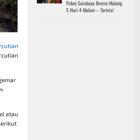
Pakej Surabaya Bromo Malang
5 Hari 4 Malam – Tarmizi
rcutian
cutian
 gemar
n
el atau
erikut