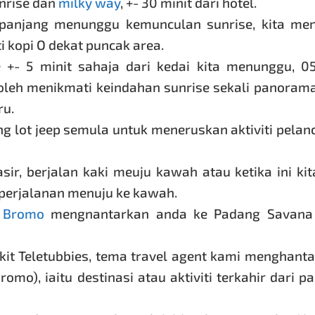
unrise dan
milky way
, +- 30 minit dari hotel.
epanjang menunggu kemunculan sunrise, kita men
 kopi O dekat puncak area.
 +- 5 minit sahaja dari kedai kita menunggu, 05
 boleh menikmati keindahan sunrise sekali panoram
ru.
ing lot jeep semula untuk meneruskan aktiviti pela
sir, berjalan kaki meuju kawah atau ketika ini ki
perjalanan menuju ke kawah.
p Bromo
mengnantarkan anda ke Padang Savana 
it Teletubbies, tema travel agent kami menghant
mo), iaitu destinasi atau aktiviti terkahir dari pa