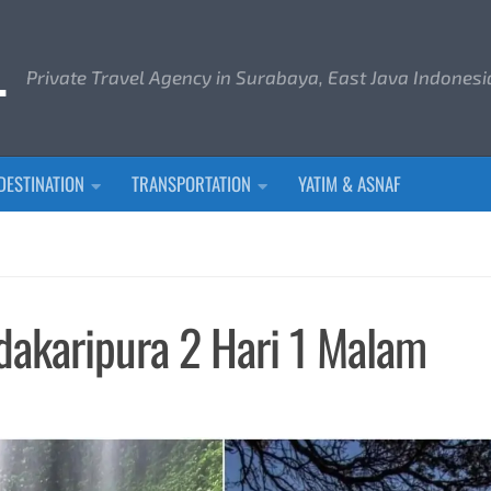
L
Private Travel Agency in Surabaya, East Java Indonesi
DESTINATION
TRANSPORTATION
YATIM & ASNAF
akaripura 2 Hari 1 Malam