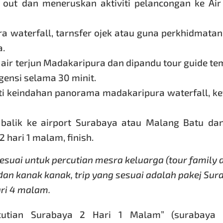
ck out dan meneruskan aktiviti pelancongan ke Air
a waterfall, tarnsfer ojek atau guna perkhidmata
a.
u air terjun Madakaripura dan dipandu tour guide t
gensi selama 30 minit.
ti keindahan panorama madakaripura waterfall, ket
 balik ke airport Surabaya atau Malang Batu da
hari 1 malam, finish.
suai untuk percutian mesra keluarga (tour family 
dan kanak kanak, trip yang sesuai adalah
pakej Sur
ari 4 malam.
cutian Surabaya 2 Hari 1 Malam
” (surabaya