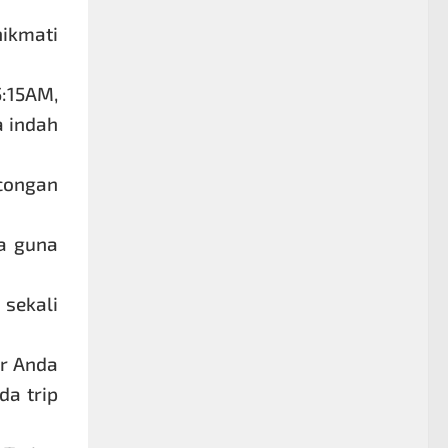
ikmati
:15AM,
a indah
ncongan
ta guna
sekali
ar Anda
da trip