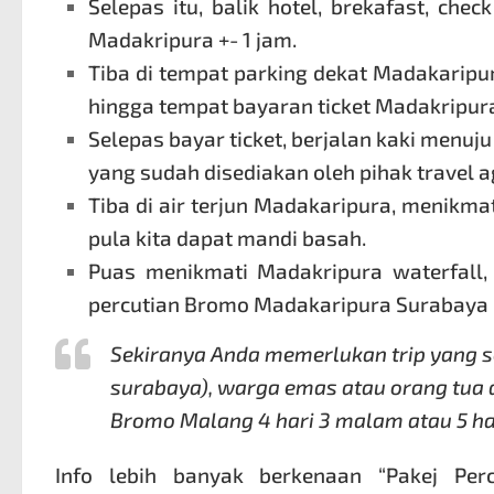
Selepas itu, balik hotel, brekafast, che
Madakripura +- 1 jam.
Tiba di tempat parking dekat Madakaripur
hingga tempat bayaran ticket Madakripur
Selepas bayar ticket, berjalan kaki menuj
yang sudah disediakan oleh pihak travel a
Tiba di air terjun Madakaripura, menikma
pula kita dapat mandi basah.
Puas menikmati Madakripura waterfall,
percutian Bromo
Madakaripura Surabaya 2 
Sekiranya Anda memerlukan trip yang se
surabaya), warga emas atau orang tua 
Bromo Malang
4 hari 3 malam atau 5 h
Info lebih banyak berkenaan “
Pakej Per