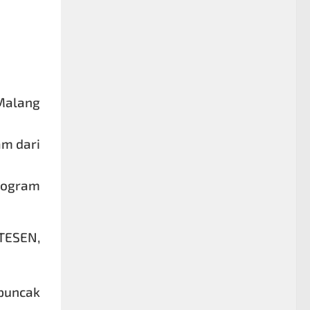
Malang
am dari
program
TESEN,
puncak