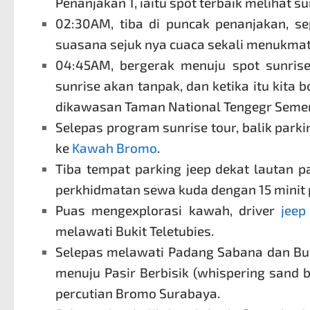
Penanjakan 1, iaitu spot terbaik melihat s
02:30AM, tiba di puncak penanjakan, s
suasana sejuk nya cuaca sekali menukmati
04:45AM, bergerak menuju spot sunrise
sunrise akan tanpak, dan ketika itu kita
dikawasan Taman National Tengegr Seme
Selepas program sunrise tour, balik park
ke
Kawah Bromo
.
Tiba tempat parking jeep dekat lautan pa
perkhidmatan sewa kuda dengan 15 minit 
Puas mengexplorasi kawah, driver
jee
melawati Bukit Teletubies.
Selepas melawati Padang Sabana dan Buk
menuju Pasir Berbisik (whispering sand bro
percutian Bromo Surabaya
.