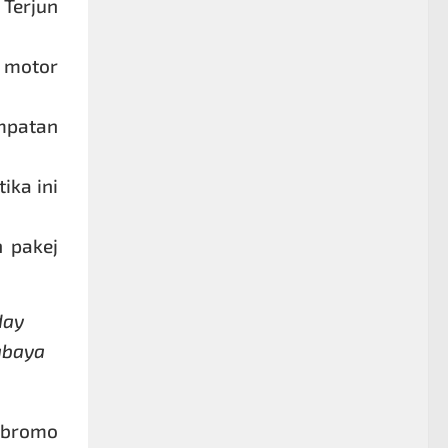
 Terjun
n motor
empatan
ika ini
n
pakej
day
abaya
 bromo