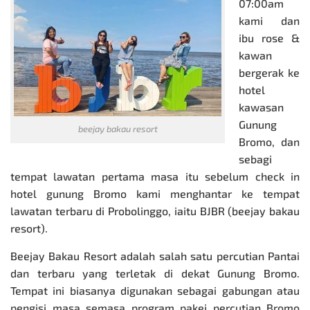
07:00am
kami dan
ibu rose &
kawan
bergerak ke
hotel
kawasan
Gunung
beejay bakau resort
Bromo, dan
sebagi
tempat lawatan pertama masa itu sebelum check in
hotel gunung Bromo kami menghantar ke tempat
lawatan terbaru di Probolinggo, iaitu BJBR (beejay bakau
resort).
Beejay Bakau Resort adalah salah satu percutian Pantai
dan terbaru yang terletak di dekat Gunung Bromo.
Tempat ini biasanya digunakan sebagai gabungan atau
pengisi masa semasa program
pakej percutian Bromo