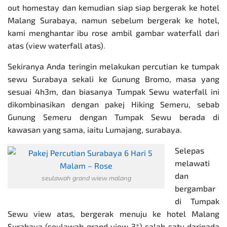
out homestay dan kemudian siap siap bergerak ke hotel
Malang Surabaya, namun sebelum bergerak ke hotel,
kami menghantar ibu rose ambil gambar waterfall dari
atas (view waterfall atas)
.
Sekiranya Anda teringin melakukan percutian ke tumpak
sewu Surabaya sekali ke
Gunung Bromo
, masa yang
sesuai 4h3m, dan biasanya Tumpak Sewu waterfall ini
dikombinasikan dengan pakej
Hiking Semeru
, sebab
Gunung Semeru dengan Tumpak Sewu berada di
kawasan yang sama, iaitu Lumajang, surabaya.
Selepas
melawati
dan
seulawah grand wiew malang
bergambar
di Tumpak
Sewu view atas, bergerak menuju ke hotel Malang
Surabaya (seulawah grand view 3*) salah satu daripada