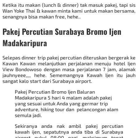
Ketika itu makan (lunch & dinner) tak masuk pakej, tapi sis
Wan Yoke Thai & kawan minta kami untuk makan bersama,
senangnya bisa makan free, hehe..
Pakej Percutian Surabaya Bromo Ijen
Madakaripura
Selepas dinner trip pakej percutian diteruskan bergerak ke
Kawan Kawan melanjutkan perjalanan menuju hotel Ijen
View Bondowoso dengan masa perjalanan 7 jam, alamak
jauhnyeee,,,, hehe. Sememangnya Kawah Ijen itu jauh
sangat kalo start dari Surabaya airport.
Pakej Percutian Bromo
Ijen Baluran
Madakaripura 5 hari 4 malam adalah pakej
yang sesuai untuk Anda yang germar trip
adventure, hiking tour dan pelancongan alam
semula jadi.
Sekiranya anda nak ambil
pakej percutian
kawah ijen
, sepatutnya anda tiba di Surabaya
airport pukul 08;00 pagi, maksimum tepat