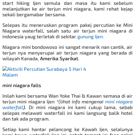
start hiking Ijen semula dan masa itu kami sebelum
melanjutkan ke air terjun mini niagara, kami rehat kejap
sekali bergamabar bersama.
Selepas itu meneruskan program pakej percutian ke Mini
Niagara waterfall, salah satu air terjun mini niagara di
indonesia yaug terletak di sekitar
gunung Ijen.
Niagara mini bondowoso ini sangat menarik nan cantik, air
terjun nya menyerupai air terjun niagara yang berada di
wilayah Kanada,
Amerika Syarikat.
mini niagara falls
Inilah kami bersama
Wan Yoke Thai & Kawan semasa di air
terjun mini niagara Ijen
*(lihat info mengenai
mini niagara
waterfall
).
Di mini niagara ini kami cukup lama, sebab
selepas melawati waterfall ini kami langsung balik hotel
dan tak ada program.
Setiap kami hantar pelancong ke Kawah Ijen, selalunya
kami bawa waterfall Ijen ini, sebab tempat ini free pakej