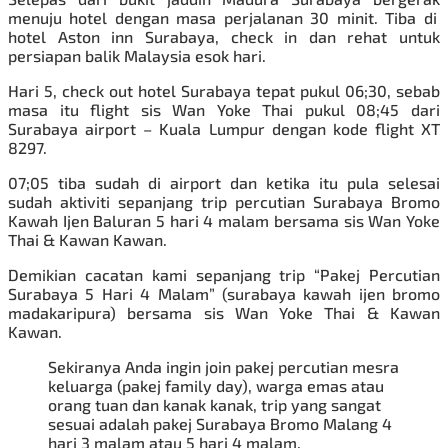
menuju hotel dengan masa perjalanan 30 minit. Tiba di
hotel Aston inn Surabaya, check in dan rehat untuk
persiapan balik Malaysia esok hari.
Hari 5, check out hotel Surabaya tepat pukul 06;30, sebab
masa itu flight sis Wan Yoke Thai pukul 08;45 dari
Surabaya airport – Kuala Lumpur dengan kode flight XT
8297.
07;05 tiba sudah di airport dan ketika itu pula selesai
sudah aktiviti sepanjang trip percutian Surabaya Bromo
Kawah Ijen Baluran 5 hari 4 malam
bersama sis Wan Yoke
Thai & Kawan Kawan
.
Demikian cacatan kami sepanjang trip “
Pakej Percutian
Surabaya 5 Hari 4 Malam
” (surabaya kawah ijen bromo
madakaripura) bersama sis Wan Yoke Thai & Kawan
Kawan.
Sekiranya Anda ingin join pakej percutian mesra
keluarga (pakej family day), warga emas atau
orang tuan dan kanak kanak, trip yang sangat
sesuai adalah
pakej Surabaya Bromo Malang
4
hari 3 malam atau 5 hari 4 malam.