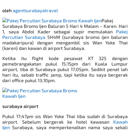
oleh
agentsurabayatravel
Pakej
Surabaya Bromo Ijen Baluran 5 Hari 4 Malam – Karen. H
ari
1, saya Abdol Kader sebagai
supir
memulakan
Pakej
Percutian Surabaya
5H4M (surabaya bromo ijen baluran
madakaripura) dengan mengambil sis Wan Yoke Thai
(karen) dan kawan di airport Surabaya.
Ketika itu flight kode pesawat XT 325 dengan
pemebrangakatan pukul 15;15pm dari Kuala Lumpur
airport, tiba di Surabaya pukul 17;05pm. Sedikit penat lah
hari itu, sebab traffic jamp, tapi ketika itu saya bergerak
dari office pukul 13;10pm.
surabaya airport
Pukul 17;47pm sis Wan Yoke Thai tiba sudah di Surabaya
airport. Sebelum bergerak ke hotel kawasan
Kawah
Ijen
Surabaya,
saya memperkenalkan nama saya sekali