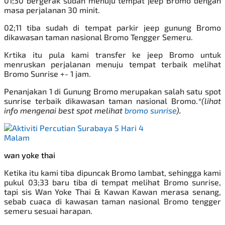
01;30 bergerak sudah menuju tempat jeep Bromo dengan
masa perjalanan 30 minit.
02;11
tiba sudah di tempat parkir jeep gunung Bromo
dikawasan taman nasional Bromo Tengger Semeru.
Krtika itu pula kami transfer ke jeep Bromo untuk
menruskan perjalanan menuju tempat terbaik melihat
Bromo Sunrise +- 1 jam.
Penanjakan 1 di Gunung Bromo merupakan salah satu spot
sunrise terbaik dikawasan taman nasional Bromo.
*(lihat
info mengenai best spot melihat
bromo sunrise
)
.
wan yoke thai
Ketika itu kami tiba dipuncak Bromo lambat, sehingga kami
pukul 03;33 baru tiba di tempat melihat Bromo sunrise,
tapi
sis Wan Yoke Thai & Kawan Kawan merasa senang,
sebab
cuaca di kawasan taman nasional Bromo tengger
semeru sesuai harapan.