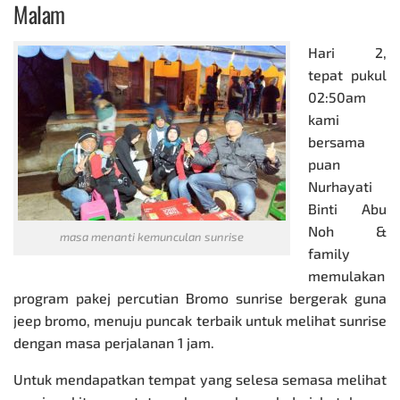
Malam
Hari 2,
tepat pukul
02:50am
kami
bersama
puan
Nurhayati
Binti Abu
Noh &
masa menanti kemunculan sunrise
family
memulakan
program pakej percutian Bromo sunrise bergerak guna
jeep bromo
, menuju puncak terbaik untuk melihat sunrise
dengan masa perjalanan 1 jam.
Untuk mendapatkan tempat yang selesa semasa melihat