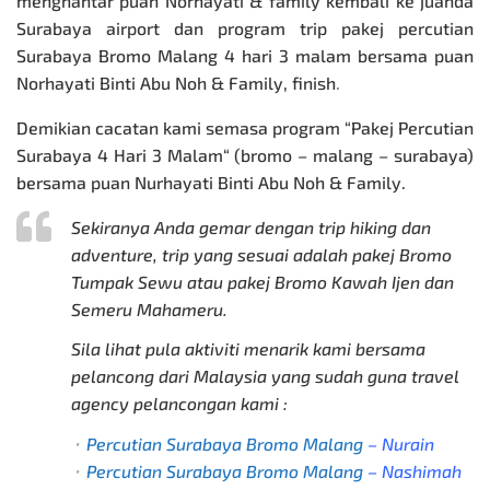
menghantar puan Norhayati & family kembali ke juanda
Surabaya airport dan program trip
pakej percutian
Surabaya
Bromo Malang 4 hari 3 malam bersama puan
Norhayati Binti Abu Noh & Family, finish
.
Demikian cacatan kami semasa program
“
Pakej Percutian
Surabaya 4 Hari 3 Malam
“
(bromo – malang – surabaya)
bersama puan Nurhayati Binti Abu Noh & Family.
Sekiranya Anda gemar dengan trip hiking dan
adventure, trip yang sesuai adalah
pakej Bromo
Tumpak Sewu
atau pakej Bromo Kawah Ijen dan
Semeru Mahameru.
Sila lihat pula aktiviti menarik kami bersama
pelancong dari Malaysia yang sudah guna travel
agency pelancongan kami :
⬞
Percutian Surabaya Bromo Malang
– Nurain
⬞
Percutian Surabaya Bromo Malang
– Nashimah