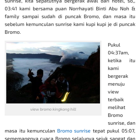
sunrise, kita sepatutnya bergerak awal dari hotel, so,,
03:41 kami bersama puan Norrhayati Binti Abu Noh &
family sampai sudah di puncak Bromo, dan masa itu
sebelum kemunculan sunrise kami kupi kupi je di puncak
Bromo.
Pukul
04:37am,
ketika itu
kami
bergerak
menuju
view
terbaik
melihat
view bromo kingkong hill
Bromo
sunrise, dan
masa itu kemunculan
Bromo sunrise
tepat pukul 05:07,
sememangnya cuaca Bromo selalunya sejuk sangat dan