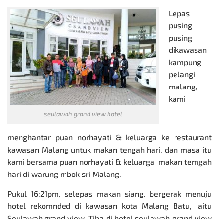
Lepas
pusing
pusing
dikawasan
kampung
pelangi
malang,
kami
seulawah grand view hotel
menghantar puan norhayati & keluarga ke restaurant
kawasan Malang untuk makan tengah hari, dan masa itu
kami bersama puan norhayati & keluarga makan temgah
hari di warung mbok sri Malang.
Pukul 16:21pm, selepas makan siang, bergerak menuju
hotel rekomnded di kawasan kota Malang Batu, iaitu
Seulawah grand view. Tiba di hotel seulawah grand view