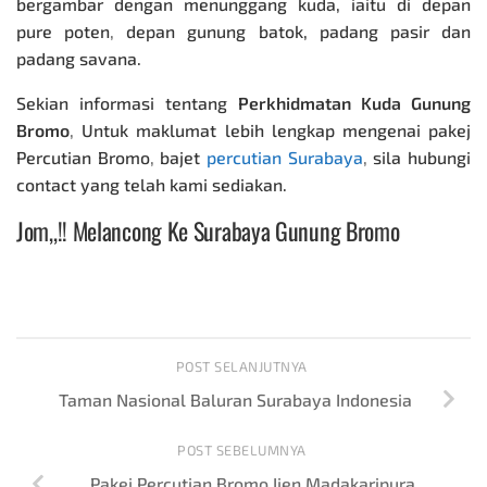
bergambar dengan menunggang kuda, iaitu di depan
pure poten
,
depan gunung batok, padang pasir dan
padang savana.
Sekian informasi tentang
Perkhidmatan Kuda Gunung
Bromo
,
Untuk maklumat lebih lengkap mengenai
pakej
Percutian Bromo
,
bajet
percutian Surabaya
,
sila hubungi
contact yang telah kami sediakan.
Jom,,!!
Melancong Ke Surabaya Gunung Bromo
POST SELANJUTNYA
Taman Nasional Baluran Surabaya Indonesia
POST SEBELUMNYA
Pakej Percutian Bromo Ijen Madakaripura