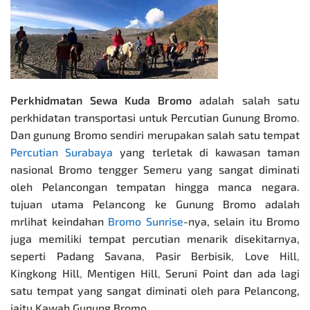
Perkhidmatan Sewa Kuda Bromo
adalah salah satu
perkhidatan transportasi
untuk
Percutian Gunung Bromo
.
Dan gunung Bromo sendiri merupakan salah satu tempat
Percutian Surabaya
yang terletak di kawasan taman
nasional Bromo tengger Semeru yang sangat diminati
oleh Pelancongan tempatan hingga manca negara.
tujuan utama Pelancong ke Gunung Bromo adalah
mrlihat keindahan
Bromo Sunrise
-nya, selain itu Bromo
juga memiliki tempat percutian menarik disekitarnya,
seperti
Padang Savana
,
Pasir Berbisik
,
Love Hill
,
Kingkong Hill
,
Mentigen Hill
,
Seruni Point dan ada lagi
satu tempat yang sangat diminati oleh para Pelancong,
iaitu Kawah Gunung Bromo.