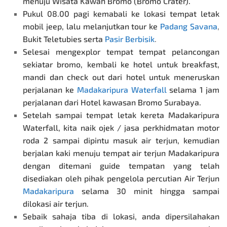
menuju Wisata Kawah Bromo (Bromo Crater).
Pukul 08.00 pagi kemabali ke lokasi tempat letak
mobil jeep, lalu melanjutkan tour ke
Padang Savana
,
Bukit Teletubies serta
Pasir Berbisik
.
Selesai mengexplor tempat tempat pelancongan
sekiatar bromo, kembali ke hotel untuk breakfast,
mandi dan check out dari hotel untuk meneruskan
perjalanan ke
Madakaripura Waterfall
selama 1 jam
perjalanan dari Hotel kawasan Bromo Surabaya.
Setelah sampai tempat letak kereta Madakaripura
Waterfall, kita naik ojek / jasa perkhidmatan motor
roda 2 sampai dipintu masuk air terjun, kemudian
berjalan kaki menuju tempat air terjun Madakaripura
dengan ditemani guide tempatan yang telah
disediakan oleh pihak pengelola percutian Air Terjun
Madakaripura
selama 30 minit hingga sampai
dilokasi air terjun.
Sebaik sahaja tiba di lokasi, anda dipersilahakan