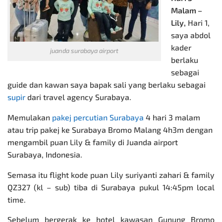
Malam –
Lily,
Hari 1,
saya abdol
kader
juanda surabaya airport
berlaku
sebagai
guide dan kawan saya bapak sali yang berlaku sebagai
supir
dari travel agency Surabaya.
Memulakan
pakej percutian Surabaya
4 hari 3 malam
atau trip pakej ke Surabaya Bromo Malang 4h3m dengan
mengambil puan Lily & family di Juanda airport
Surabaya, Indonesia.
Semasa itu flight kode puan Lily suriyanti zahari & family
QZ327 (kl – sub) tiba di Surabaya pukul 14:45pm local
time.
Sebelum bergerak ke hotel kawasan Gunung Bromo