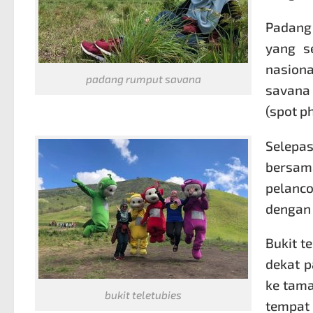
Padang
yang s
nasion
padang rumput savana
savana 
(spot p
Selepa
bersa
pelanc
dengan 
Bukit t
dekat p
ke tam
bukit teletubies
tempat