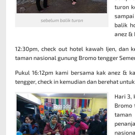
turon k
sampai
sebelum balik turon
balik 
anez & 
12:30pm, check out hotel kawah Ijen, dan
taman nasional gunung Bromo tengger Semer
Pukul 16:12pm kami bersama kak anez & ka
tengger, check in kemudian dan berehat untuk 
Hari 3
Bromo t
taman 
penanja
nasiona