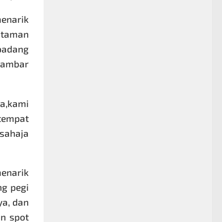
enarik
 taman
padang
rgambar
a,kami
tempat
sahaja
menarik
ng pegi
a, dan
n spot