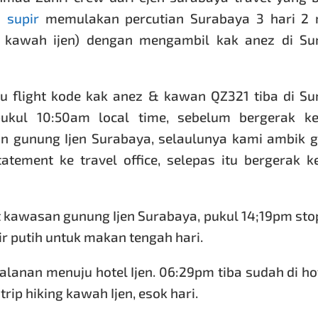
i
supir
memulakan percutian Surabaya 3 hari 2
 kawah ijen) dengan mengambil kak anez di Su
u flight kode kak anez & kawan QZ321 tiba di S
pukul 10:50am local time, sebelum bergerak ke
n gunung Ijen Surabaya, selaulunya kami ambik 
atement ke travel office, selepas itu bergerak k
kawasan gunung Ijen Surabaya, pukul 14;19pm sto
ir putih untuk makan tengah hari.
lanan menuju hotel Ijen. 06:29pm tiba sudah di hot
trip hiking
kawah Ijen,
esok hari.