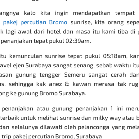
ngnya kalo kita ingin mendapatkan tempat 
a
pakej percutian Bromo
sunrise, kita orang sep
k lagi awal dari hotel dan masa itu kami tiba di
penanjakan tepat pukul 02:39am.
itu kemunculan sunrise tepat pukul 05:18am, kam
ravel ejen Surabaya sangat senang, sebab waktu it
asan gunung tengger Semeru sangat cerah dan
us, sehingga kak anez & kawan merasa tak rugi
ong ke gunung Bromo Surabaya.
 penanjakan atau gunung penanjakan 1 ini mer
terbaik untuk melihat sunrise dan milky way atau 
dan selalunya dilawati oleh pelanconga yang me
trip
pakej percutian Bromo
,
Surabaya