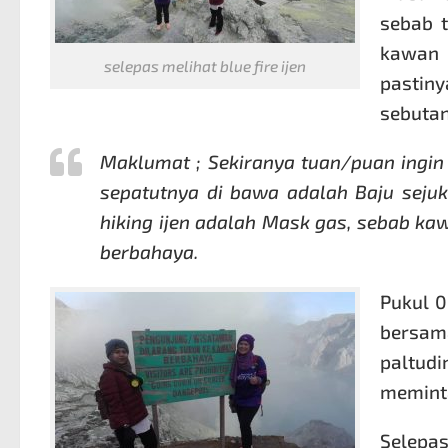
sebab t
kawan 
selepas melihat blue fire ijen
pastiny
sebutan
Maklumat ; Sekiranya tuan/puan ingin
sepatutnya di bawa adalah Baju sejuk
hiking ijen adalah Mask gas, sebab ka
berbahaya.
Pukul 0
bersam
paltudi
meminta
Selepa