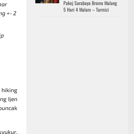
Pakej Surabaya Bromo Malang
mar
5 Hari 4 Malam – Tarmizi
ng +- 2
ip
 hiking
ng Ijen
 puncak
yukur,