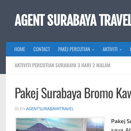
Skip to content
AGENT SURABAYA TRAVE
HOME
CONTACT
PAKEJ PERCUTIAN
AKTIVITI
AKTIVITI PERCUTIAN SURABAYA 3 HARI 2 MALAM
Pakej Surabaya Bromo Kaw
OLEH
AGENTSURABAYATRAVEL
Pakej S
saya Ah