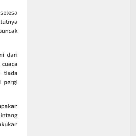
selesa
etutnya
 puncak
i dari
u cuaca
 tiada
 pergi
upakan
bintang
lakukan