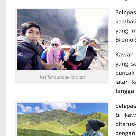
Selepa
kembal
yang m
Bromo S
Kawah 
yang se
puncak
ketika puncak kawah
jalan 
tangga 
Selepa
& kawa
diterus
dengan 