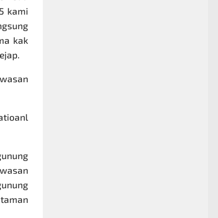
45 kami
ngsung
ma kak
ejap.
awasan
tioanl
gunung
kawasan
gunung
n taman