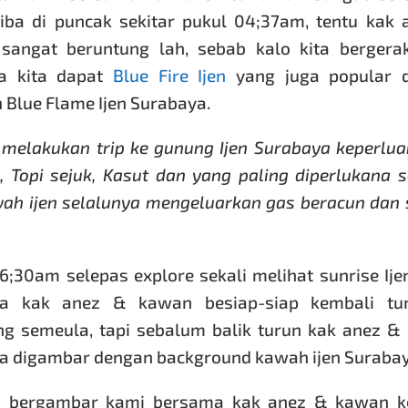
iba di puncak sekitar pukul 04;37am, tentu kak
sangat beruntung lah, sebab kalo kita bergera
a kita dapat
Blue Fire Ijen
yang juga popular 
 Blue Flame Ijen Surabaya.
 melakukan trip ke gunung Ijen Surabaya keperlu
, Topi sejuk, Kasut dan yang paling diperlukana
wah ijen selalunya mengeluarkan gas beracun dan
6;30am selepas explore sekali melihat sunrise Ije
a kak anez & kawan besiap-siap kembali tu
ng semeula, tapi sebalum balik turun kak anez 
 digambar dengan background kawah ijen Surabay
s bergambar kami bersama kak anez & kawan k