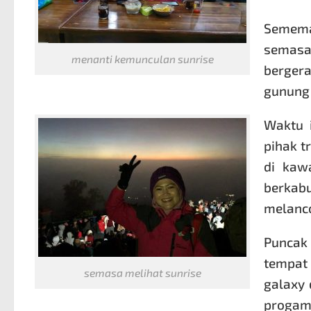
Semema
semas
menanti kemunculan sunrise
bergera
gunung 
Waktu 
pihak t
di kaw
berkab
melanc
Puncak
tempat 
semasa melihat sunrise
galaxy 
progam 