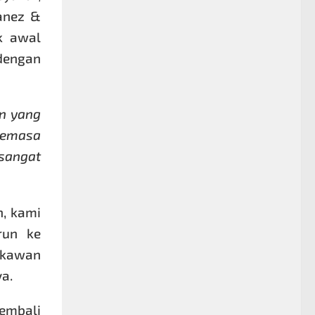
 anez &
k awal
dengan
an yang
 semasa
 sangat
n, kami
run ke
& kawan
a.
embali