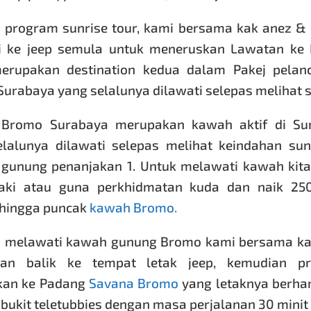
s program sunrise tour, kami bersama kak anez &
i ke jeep semula untuk meneruskan Lawatan ke
erupakan destination kedua dalam Pakej
pelan
urabaya yang selalunya dilawati selepas melihat s
Bromo Surabaya merupakan kawah aktif di Su
lalunya dilawati selepas melihat keindahan sun
 gunung penanjakan 1. Untuk melawati kawah kita
kaki atau guna perkhidmatan kuda dan naik 25
hingga puncak
kawah Bromo
.
s melawati kawah gunung Bromo kami bersama ka
n balik ke tempat letak jeep, kemudian p
kan ke Padang
Savana Bromo
yang letaknya berha
bukit teletubbies dengan masa perjalanan 30 minit 