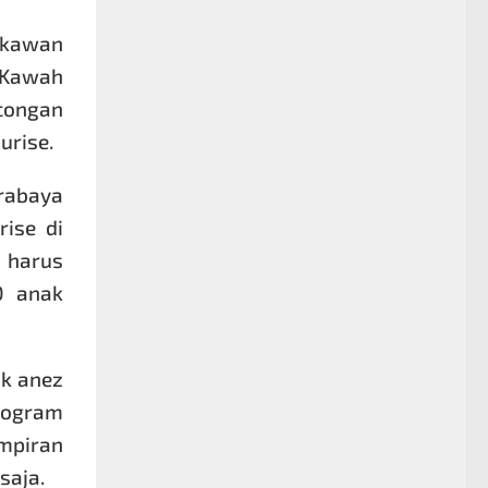
 kawan
 Kawah
congan
urise.
rabaya
rise di
 harus
0 anak
k anez
rogram
mpiran
saja.