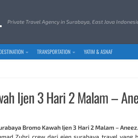
L
Private Travel Agency in Surabaya, East Java Indonesi
DESTINATION
TRANSPORTATION
YATIM & ASNAF
ah Ijen 3 Hari 2 Malam – An
urabaya Bromo Kawah Ijen 3 Hari 2 Malam – Aneez
mad Zuhri crew dari ejen surabaya travel yang 