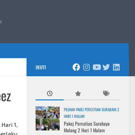
a
IKUTI
eez
PILIHAN PAKEJ PERCUTIAN SURABAYA 2
HARI 1 MALAM
Pakej Percutian Surabaya
. Hari 1,
Malang 2 Hari 1 Malam
berlaku