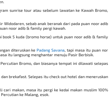
en.
ogram sunrise tour atau sebelum lawatan ke Kawah Bromo,
ir Widodaren, sebab anak beranak dari pada puan noor adib
an noor adib & family pergi kawah.
i book 5 kuda (bromo horse) untuk puan noor adib & family
ongan diteruskan ke
Padang Savana
,
tapi masa itu puan nor
masa itu langsung menghantar menuju Pasir Berbisik.
 Percutian Bromo
,
dan biasanya tempat ini dilawati selepas
h dan brekafast. Selepas itu check out hotel dan meneruskan
li cari makan, masa itu pergi ke kedai makan muslim 100%
 Percutian ke Malang
,
esok.