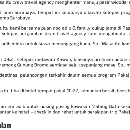
a itu crew travel agency menghantar menuju pasir widodar
Bromo Surabaya, tempat ini selalunya dilawati selepas pr
romo Surabaya.
 itu kami bersama puan noo adib & family cukup lama di Pas
Selepas bergambar team travel agency kami mengahnatar pu
 adib minta untuk sewa menunggang kuda, So.. Masa itu kam
l 09:21, selepas melawati Kawah, biasanya prohram pelanc
, memang Gunung Bromo sentiasa sejuk sepanjang mase, So.. 
 destinasi pelancongan terkahir dalam semua program
Pakej
a itu tiba di hotel tempat pukul 10:22, kemudian bersih bersi
an nor adib untuk pusing pusing kawasan Malang Batu seka
ntar ke hotel – check in dan rehat untuk persiapan trip
Pakej
alam