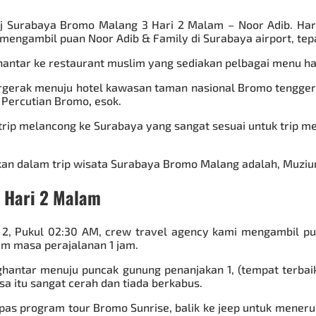
j Surabaya Bromo Malang 3 Hari 2 Malam – Noor Adib. Har
engambil puan Noor Adib & Family di Surabaya airport, tepa
ntar ke restaurant muslim yang sediakan pelbagai menu hal
rgerak menuju hotel kawasan taman nasional Bromo tengger 
 Percutian Bromo
,
esok.
rip melancong ke Surabaya yang sangat sesuai untuk trip me
n dalam trip wisata Surabaya Bromo Malang adalah, Muzium 
 Hari 2 Malam
 2, Pukul 02:30 AM, crew travel agency kami mengambil pu
m masa perajalanan 1 jam.
ghantar menuju puncak gunung penanjakan 1, (tempat terbaik 
 itu sangat cerah dan tiada berkabus.
pas program tour Bromo Sunrise, balik ke jeep untuk mener