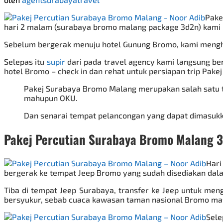
Pake
hari 2 malam (surabaya bromo malang package 3d2n) kami m
Sebelum bergerak menuju hotel Gunung Bromo, kami mengha
Selepas itu
supir
dari pada travel agency kami langsung be
hotel Bromo – check in dan rehat untuk persiapan trip
Pakej
Pakej Surabaya Bromo Malang
merupakan salah satu t
mahupun OKU.
Dan senarai tempat pelancongan yang dapat dimasukka
Pakej Percutian Surabaya Bromo Malang 3
Hari
bergerak ke tempat
Jeep Bromo
yang sudah disediakan dala
Tiba di tempat Jeep Surabaya, transfer ke Jeep untuk men
bersyukur, sebab cuaca kawasan taman nasional Bromo masa
Sele