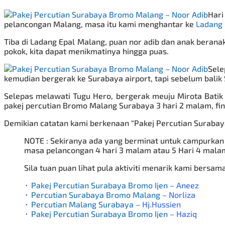
Har
pelancongan Malang, masa itu kami menghantar ke
Ladang 
Tiba di Ladang Epal Malang, puan nor adib dan anak berana
pokok, kita dapat menikmatinya hingga puas.
Sele
kemudian bergerak ke Surabaya airport, tapi sebelum balik
Selepas melawati Tugu Hero, bergerak meuju Mirota Batik 
pakej percutian Bromo
Malang Surabaya 3 hari 2 malam, fin
Demikian catatan kami berkenaan “Pakej Percutian Surabay
NOTE : Sekiranya ada yang berminat untuk campurka
masa pelancongan 4 hari 3 malam atau 5 Hari 4 mala
Sila tuan puan lihat pula aktiviti menarik kami bers
⬞
Pakej Percutian Surabaya Bromo Ijen
– Aneez
⬞
Percutian Surabaya Bromo Malang
– Norliza
⬞
Percutian Malang Surabaya
– Hj.Hussien
⬞
Pakej Percutian Surabaya Bromo Ijen
– Haziq