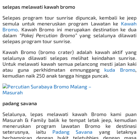
selepas melawati kawah bromo
Selepas program tour sunrise dipuncak, kembali ke jeep
semula untuk meneruskan program Lawatan ke
Kawah
Bromo
.
Kawah Bromo ini merupakan destination ke dua
dalam
“Pakej Percutian Bromo”
yang selalunya dilawati
selepas program tour sunrise.
Kawah Bromo (bromo crater) adalah kawah aktif yang
selalunya dilawati selepas melihat keindahan sunrise.
Untuk melawati kawah semua pelancong mesti jalan kaki
atau guna perkhidmatan emnunggang
kuda Bromo
,
kemudian naik 250 anak tangga hingga puncak.
padang savana
Selalunya, lepas melawati kawah Bromo kami puan
Masurah & Family balik ke tempat letak jeep, kemudian
meneruskan program lawatan Bromo ke destinasi
seterusnya, iaitu
Padang Savana
yang letaknya
berhampiran dengan bukit teletubbies dengan masa