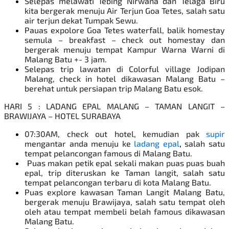
Selepas melawati Tebing Nirwana dan Telaga Biru
kita bergerak menuju Air Terjun Goa Tetes, salah satu
air terjun dekat Tumpak Sewu.
Pauas expolore Goa Tetes waterfall, balik homestay
semula – breakfast – check out homestay dan
bergerak menuju tempat Kampur Warna Warni di
Malang Batu +- 3 jam.
Selepas trip lawatan di Colorful village Jodipan
Malang, check in hotel dikawasan Malang Batu –
berehat untuk persiapan trip Malang Batu esok.
HARI 5 : LADANG EPAL MALANG – TAMAN LANGIT –
BRAWIJAYA – HOTEL SURABAYA
07:30AM, check out hotel, kemudian pak
supir
mengantar anda menuju ke
ladang epal
,
salah satu
tempat pelancongan famous di Malang Batu.
Puas makan petik epal sekali makan puas puas buah
epal, trip diteruskan ke Taman langit, salah satu
tempat pelancongan terbaru di kota Malang Batu.
Puas explore kawasan Taman Langit Malang Batu,
bergerak menuju
Brawijaya, salah satu tempat oleh
oleh atau tempat membeli belah famous dikawasan
Malang Batu.