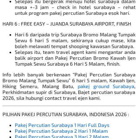
Selepas itu bergerak menuju hotel surabaya dalam
masa +-3 jam – check in hotel surabaya – rehat
untuk program
pakej percutian Surabaya
esok hari.
HARI 6 : FREE EASY – JUANDA SURABAYA AIRPORT, FINISH
Hari 6 daripada trip Surabaya Bromo Malang Tumpak
Sewu 6 hari 5 malam, sekiranya cukup mase, kita
boleh melawati tempat shooping kawasan Surabaya.
Selepas itu, team travel agent kami mengantar anda
balik airport dan
Pakej Percutian Bromo
Kawah Ijen
Tumpak Sewu Surabaya 6 Hari 5 Malam
,
finish.
Info lebih banyak berkenaan “Pakej Percutian Surabaya
Bromo Malang Tumpak Sewu” 6 hari 5 malam, Kawah Ijen,
Hiking Semeru, Malang Batu,
pakej ground Surabaya
,
Perkhidmatan supir di Surabaya, Bajet percutian surabaya
2026, sila hubungi contact travel ejen kami.
PILIHAN PAKEJ PERCUTIAN SURABAYA, INDONESIA 2026 :
Pakej Percutian Surabaya 1 Hari Full Days
Pakej Percutian Surabaya 2 Hari 1 Malam
Pakej Percutian Surabaya 3 Hari 2 Malam