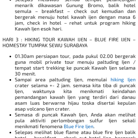
menarik dikawasan Gunung Bromo, balik hotel
semula – breakfast – check out kemudian dan
bergerak menuju hotel kawah ijen dengan masa 6
jam, check in hotel – rehat untuk program hiking
Kawah Ijen
esok hari.
HARI 3 : HIKING TOUR KAWAH IJEN – BLUE FIRE IJEN –
HOMESTAY TUMPAK SEWU SURABAYA
01.30am persiapan tour, pada pukul 02.00 bergerak
guna mobil private tour menuju paltuding Ijen /
tempat start trekking ke puncak Kawah Ijen selama
30 menit.
Sampai area paltuding Ijen, memulai
hiking Ijen
crater selama +- 2 jam. semasa kita tiba di puncak
Ijen, waktunya kita menikmati keindahan
pemandangan kawah Ijen yang terdiri dari danau
asam luas berwarna hijau toska disertai kepulan
asap volcano Ijen crater.
Semasa di puncak Kawah Ijen, Anda akan melihat
pula aktiviti perlombongan sulfur Ijen sekali
menikmati fenomena
Blue Fire Ijen
.
Selepas melihat blue flame atau blue fire Ijen balik
hotel – breakfast – check out hotel Ijen, bergerak