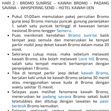
HARI 2 : BROMO SUNRISE – KAWAH BROMO – PADANG
SAVANA – WHISPERING SEND – HOTEL KAWAH IJEN
Pukul 01:00am memulakan pakej percutian Bromo
guna jeep Bromo menuju puncak gunung pananjakan
1, salah satu puncak tertinggi di kawasan taman
nasional Bromo tengger
Semeru
.
Puas menikmati keindahan
Bromo sunrise
balik
tempat jeep semula dan meneruskan ke tempat
parkir mobil jeep dekat kawah Bromo dalam masa 30
minit.
Sekiranya cukup masa, maka sebelum melawati
kawah Bromo, kita boleh melawati
Love hill
Bromo,
salah satu tempat menarik berhampiran dengan
penanjakan 1 Bromo.
Tiba di tempat parkir jeep dekat
kawah Bromo
,
berjalan kaki untuk ke kawah Bromo selama 30 menit
atau menggunakan sewa kuda di Bromo dengan
waktu sekitar 15 menit.
Selepas puas melihat fenomena kawah Bromo,
meneruskan ke
padang savana
Bromo sekali bukit
teletubbies dan ditutup dengan lawatan ke
pasir
berbisik
Bromo kemudian.
Selepas melawati semua tempat pelancongan