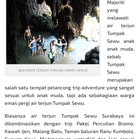
Majoriti
yang
melawati
air terjun
Tumpak
Sewu anak
anak muda,
sebab
Tumpak
goa tetes (laluan menuju coban sewu)
Sewu
merupakan
salah satu tempat pelancong trip adventure yang sangat
sesuai untuk anak muda, tapi ada sebahagiaan warga
emas pergi air terjun Tumpak Sewu.
Biasanya air terjun Tumpak Sewu Surabaya ini
dikombinasikan dengan trip
Pakej Percutian Bromo
,
Kawah Ijen, Malang Batu, Taman baluran Ranu Kumbolo,
Gunung Kawi, Madakaripura waterfall dan lagi sesuai