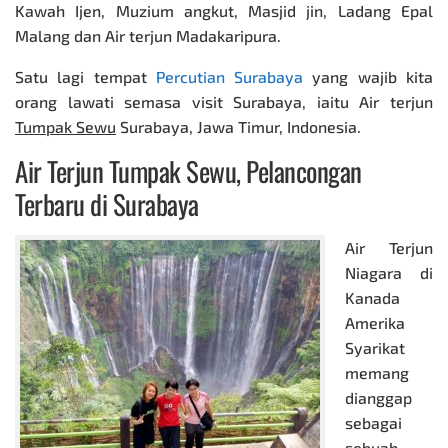
Kawah Ijen, Muzium angkut, Masjid jin,
Ladang Epal
Malang
dan
Air terjun Madakaripura.
Satu lagi tempat
Percutian Surabaya
yang wajib kita
orang lawati semasa visit Surabaya, iaitu Air terjun
Tumpak Sewu
Surabaya, Jawa Timur, Indonesia.
Air Terjun Tumpak Sewu, Pelancongan
Terbaru d
i Surabaya
Air Terjun
Niagara di
Kanada
Amerika
Syarikat
memang
dianggap
sebagai
sebuah