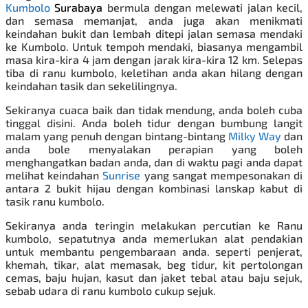
Kumbolo
Surabaya
bermula dengan melewati jalan kecil,
dan semasa memanjat, anda juga akan menikmati
keindahan bukit dan lembah ditepi jalan semasa mendaki
ke Kumbolo. Untuk tempoh mendaki, biasanya mengambil
masa kira-kira 4 jam dengan jarak kira-kira 12 km. Selepas
tiba di ranu kumbolo, keletihan anda akan hilang dengan
keindahan tasik dan sekelilingnya.
Sekiranya cuaca baik dan tidak mendung, anda boleh cuba
tinggal disini. Anda boleh tidur dengan bumbung langit
malam yang penuh dengan bintang-bintang
Milky Way
dan
anda bole menyalakan perapian yang boleh
menghangatkan badan anda, dan di waktu pagi anda dapat
melihat keindahan
Sunrise
yang sangat mempesonakan di
antara 2 bukit hijau dengan kombinasi lanskap kabut di
tasik ranu kumbolo.
Sekiranya anda teringin melakukan percutian ke Ranu
kumbolo, sepatutnya anda memerlukan alat pendakian
untuk membantu pengembaraan anda. seperti penjerat,
khemah, tikar, alat memasak, beg tidur, kit pertolongan
cemas, baju hujan, kasut dan jaket tebal atau baju sejuk,
sebab udara di ranu kumbolo cukup sejuk.