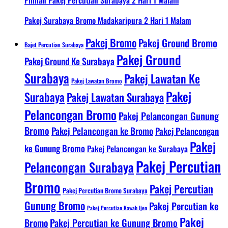
Pilihan Pakej Percutian Surabaya 2 Hari 1 Malam
Pakej Surabaya Bromo Madakaripura 2 Hari 1 Malam
Pakej Bromo
Pakej Ground Bromo
Bajet Percutian Surabaya
Pakej Ground
Pakej Ground Ke Surabaya
Surabaya
Pakej Lawatan Ke
Pakej Lawatan Bromo
Pakej
Surabaya
Pakej Lawatan Surabaya
Pelancongan Bromo
Pakej Pelancongan Gunung
Bromo
Pakej Pelancongan ke Bromo
Pakej Pelancongan
Pakej
ke Gunung Bromo
Pakej Pelancongan ke Surabaya
Pakej Percutian
Pelancongan Surabaya
Bromo
Pakej Percutian
Pakej Percutian Bromo Surabaya
Gunung Bromo
Pakej Percutian ke
Pakej Percutian Kawah Ijen
Pakej
Bromo
Pakej Percutian ke Gunung Bromo