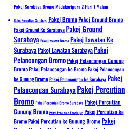
Pakej Surabaya Bromo Madakaripura 2 Hari 1 Malam
Pakej Bromo
Pakej Ground Bromo
Bajet Percutian Surabaya
Pakej Ground
Pakej Ground Ke Surabaya
Surabaya
Pakej Lawatan Ke
Pakej Lawatan Bromo
Pakej
Surabaya
Pakej Lawatan Surabaya
Pelancongan Bromo
Pakej Pelancongan Gunung
Bromo
Pakej Pelancongan ke Bromo
Pakej Pelancongan
Pakej
ke Gunung Bromo
Pakej Pelancongan ke Surabaya
Pakej Percutian
Pelancongan Surabaya
Bromo
Pakej Percutian
Pakej Percutian Bromo Surabaya
Gunung Bromo
Pakej Percutian ke
Pakej Percutian Kawah Ijen
Pakej
Bromo
Pakej Percutian ke Gunung Bromo