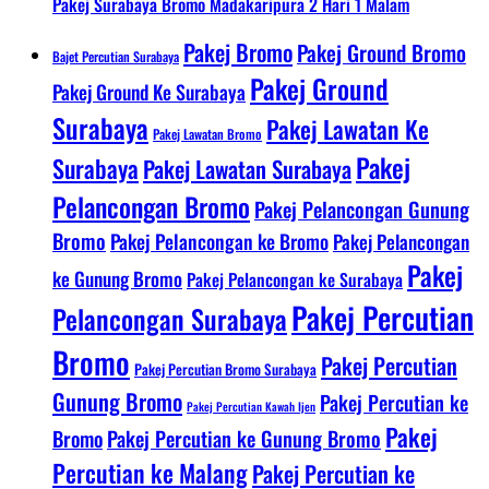
Pakej Surabaya Bromo Madakaripura 2 Hari 1 Malam
Pakej Bromo
Pakej Ground Bromo
Bajet Percutian Surabaya
Pakej Ground
Pakej Ground Ke Surabaya
Surabaya
Pakej Lawatan Ke
Pakej Lawatan Bromo
Pakej
Surabaya
Pakej Lawatan Surabaya
Pelancongan Bromo
Pakej Pelancongan Gunung
Bromo
Pakej Pelancongan ke Bromo
Pakej Pelancongan
Pakej
ke Gunung Bromo
Pakej Pelancongan ke Surabaya
Pakej Percutian
Pelancongan Surabaya
Bromo
Pakej Percutian
Pakej Percutian Bromo Surabaya
Gunung Bromo
Pakej Percutian ke
Pakej Percutian Kawah Ijen
Pakej
Bromo
Pakej Percutian ke Gunung Bromo
Percutian ke Malang
Pakej Percutian ke