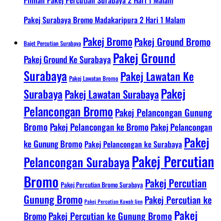
Pilihan Pakej Percutian Surabaya 2 Hari 1 Malam
Pakej Surabaya Bromo Madakaripura 2 Hari 1 Malam
Pakej Bromo
Pakej Ground Bromo
Bajet Percutian Surabaya
Pakej Ground
Pakej Ground Ke Surabaya
Surabaya
Pakej Lawatan Ke
Pakej Lawatan Bromo
Pakej
Surabaya
Pakej Lawatan Surabaya
Pelancongan Bromo
Pakej Pelancongan Gunung
Bromo
Pakej Pelancongan ke Bromo
Pakej Pelancongan
Pakej
ke Gunung Bromo
Pakej Pelancongan ke Surabaya
Pakej Percutian
Pelancongan Surabaya
Bromo
Pakej Percutian
Pakej Percutian Bromo Surabaya
Gunung Bromo
Pakej Percutian ke
Pakej Percutian Kawah Ijen
Pakej
Bromo
Pakej Percutian ke Gunung Bromo