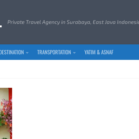
L
Private Travel Agency in Surabaya, East Java Indonesi
DESTINATION
TRANSPORTATION
YATIM & ASNAF